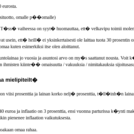
0 eurosta.
situotto, omalle p��omalle)
T�ss� vaiheessa on syyt� huomauttaa, ett� velkavipu toimii molemp
at usein, ett� heill� ei yksinkertaisesti ole laittaa tuota 30 prosen
a kuten esimerkiksi itse olen aloittanut.
asuntolainaa jo vuosia ja asuntosi arvo on my�s saattanut nousta. V
misten kiinte�� omaisuutta / vakuuksia / nimitakauksia sijoitusasu
a mielipiteilt�
 viisi prosenttia ja lainan korko nelj� prosenttia, t�ll�inh�n la
uroa ja inflaatio on 3 prosenttia, ensi vuonna parturissa k�ynti mak
n pienenee inflaation vaikutuksesta.
oakaan omaa rahaa.