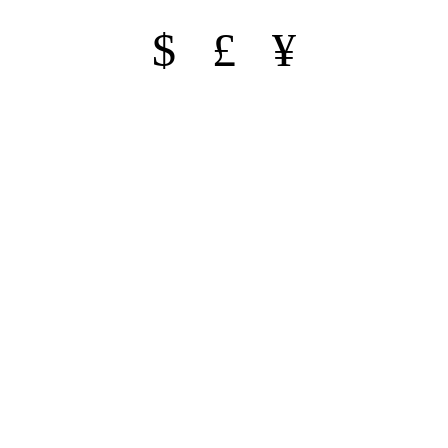
$ £ ¥