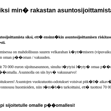
iksi min� rakastan asuntosijoittamist
sijoittamista siksi, ett� ensinn�kin asuntosijoittamisen riskitaso
ti.
tamisessa on mahdollisuus suuren velkarahan k�ytt�miseen (vipuvaik
entin oman p��oman / vakuuden.
isit 70 000 euron sijoitusasunnon, sinulta t�ytyisi l�yty� omaa p��o
sp��omalla. Asunnolla on siis hyv� vakuusarvo!
tukseen! Asuntojen vuokratuotto-odotukset voisivat pitk�ll� aikav�l
ttu arvonnousu huomioiden, niin t�m�h�n tarkoittaisi, ett� tuottosi 
pi sijoitetulle omalle p��omallesi!