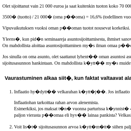
Olet sijoittanut vain 21 000 euroa ja saat kuitenkin tuoton koko 70 00
3500� (tuotto) / 21 000� (oma p��oma) = 16,6% (todellinen vuo
Vipuvaikutuksen vuoksi oman p��oman tuotot nousevat korkeiksi. 
Yleens�, kun pid�n seminaareja asuntosijoittamisesta, ihmiset sanov
On mahdollista aloittaa asuntosijoittaminen my�s ilman omaa p��oma
Jos sinulla on oma asunto, olet saattanut lyhent�� oman asuntosi 
sijoitusasunnon hankintaan. On mahdollista k�ytt�� my�s muiden ih
Vaurastuminen alkaa siit�, kun faktat valtaavat ala
Inflaatio hy�dytt�� velkarahan k�ytt�j��. Jos inflaatio on
Inflaatiohan tarkoittaa rahan arvon alenemista.
Esimerkiksi, jos maksat t�n� vuonna parturissa k�ynnist� 40 e
paljon vierasta p��omaa eli hyv�� lainaa pankista? Velkasiki
Voit lis�t� sijoitusasunnon arvoa k�ytt�m�tt� siihen palj