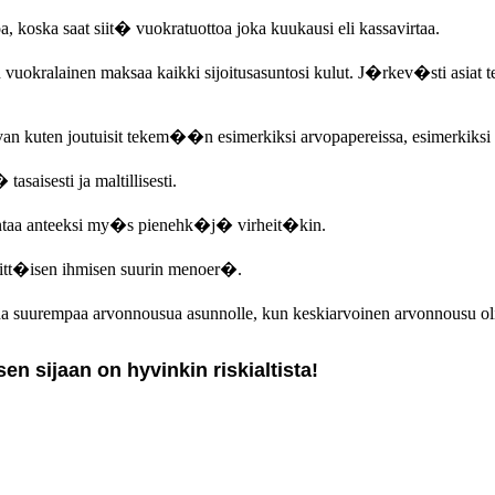
a, koska saat siit� vuokratuottoa joka kuukausi eli kassavirtaa.
n vuokralainen maksaa kaikki sijoitusasuntosi kulut. J�rkev�sti asia
an kuten joutuisit tekem��n esimerkiksi arvopapereissa, esimerkiksi
saisesti ja maltillisesti.
a antaa anteeksi my�s pienehk�j� virheit�kin.
ksitt�isen ihmisen suurin menoer�.
suurempaa arvonnousua asunnolle, kun keskiarvoinen arvonnousu oli
en sijaan on hyvinkin riskialtista!