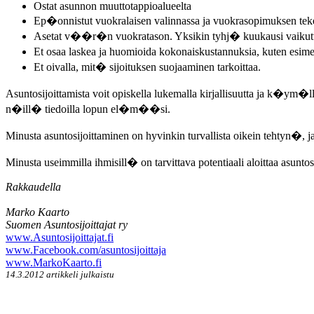
Ostat asunnon muuttotappioalueelta
Ep�onnistut vuokralaisen valinnassa ja vuokrasopimuksen te
Asetat v��r�n vuokratason. Yksikin tyhj� kuukausi vaikutt
Et osaa laskea ja huomioida kokonaiskustannuksia, kuten esimer
Et oivalla, mit� sijoituksen suojaaminen tarkoittaa.
Asuntosijoittamista voit opiskella lukemalla kirjallisuutta ja k�ym�
n�ill� tiedoilla lopun el�m��si.
Minusta asuntosijoittaminen on hyvinkin turvallista oikein tehtyn�, j
Minusta useimmilla ihmisill� on tarvittava potentiaali aloittaa asunt
Rakkaudella
Marko Kaarto
Suomen Asuntosijoittajat ry
www.Asuntosijoittajat.fi
www.Facebook.com/asuntosijoittaja
www.MarkoKaarto.fi
14.3.2012 artikkeli julkaistu