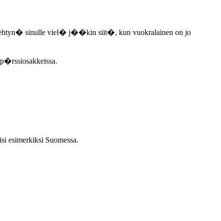
t tehtyn� sinulle viel� j��kin siit�, kun vuokralainen on jo
 p�rssiosakkeissa.
si esimerkiksi Suomessa.