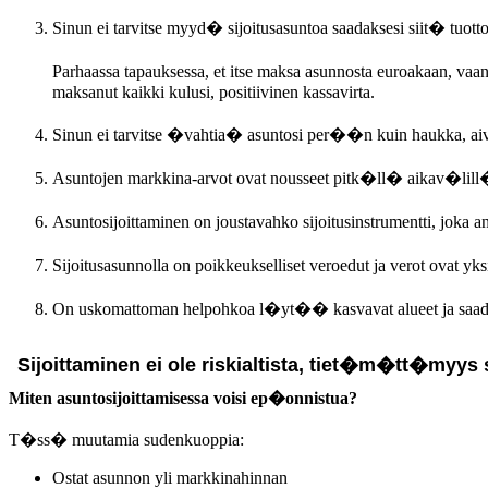
Sinun ei tarvitse myyd� sijoitusasuntoa saadaksesi siit� tuotto
Parhaassa tapauksessa, et itse maksa asunnosta euroakaan, vaa
maksanut kaikki kulusi, positiivinen kassavirta.
Sinun ei tarvitse �vahtia� asuntosi per��n kuin haukka, aiv
Asuntojen markkina-arvot ovat nousseet pitk�ll� aikav�lill� ta
Asuntosijoittaminen on joustavahko sijoitusinstrumentti, jok
Sijoitusasunnolla on poikkeukselliset veroedut ja verot ovat y
On uskomattoman helpohkoa l�yt�� kasvavat alueet ja saada 
Sijoittaminen ei ole riskialtista, tiet�m�tt�myys s
Miten asuntosijoittamisessa voisi ep�onnistua?
T�ss� muutamia sudenkuoppia:
Ostat asunnon yli markkinahinnan