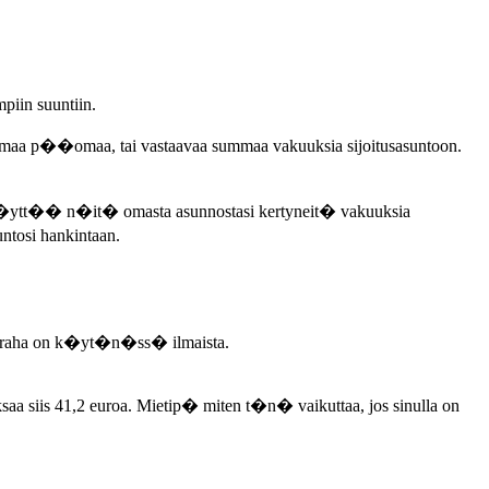
iin suuntiin.
tin omaa p��omaa, tai vastaavaa summaa vakuuksia sijoitusasuntoon.
oit k�ytt�� n�it� omasta asunnostasi kertyneit� vakuuksia
ntosi hankintaan.
inaraha on k�yt�n�ss� ilmaista.
saa siis 41,2 euroa. Mietip� miten t�n� vaikuttaa, jos sinulla on