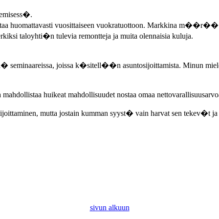
kemisess�.
aa huomattavasti vuosittaiseen vuokratuottoon. Markkina m��r�� l
kiksi taloyhti�n tulevia remontteja ja muita olennaisia kuluja.
ll� seminaareissa, joissa k�sitell��n asuntosijoittamista. Minun miele
a mahdollistaa huikeat mahdollisuudet nostaa omaa nettovarallisuusarvo
osijoittaminen, mutta jostain kumman syyst� vain harvat sen tekev�t ja
sivun alkuun