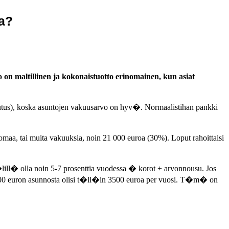
a?
 on maltillinen ja kokonaistuotto erinomainen, kun asiat
utus), koska asuntojen vakuusarvo on hyv�. Normaalistihan pankki
maa, tai muita vakuuksia, noin 21 000 euroa (30%). Loput rahoittaisi
ill� olla noin 5-7 prosenttia vuodessa � korot + arvonnousu. Jos
70 000 euron asunnosta olisi t�ll�in 3500 euroa per vuosi. T�m� on