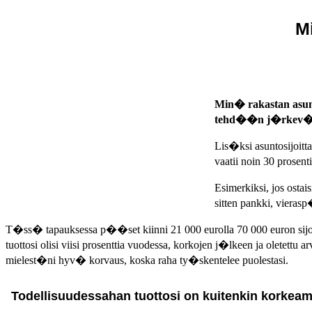
M
Min� rakastan asunto
tehd��n j�rkev�s
Lis�ksi asuntosijoit
vaatii noin 30 pros
Esimerkiksi, jos osta
sitten pankki, viera
T�ss� tapauksessa p��set kiinni 21 000 eurolla 70 000 euron sijoi
tuottosi olisi viisi prosenttia vuodessa, korkojen j�lkeen ja olete
mielest�ni hyv� korvaus, koska raha ty�skentelee puolestasi.
Todellisuudessahan tuottosi on kuitenkin korkeam