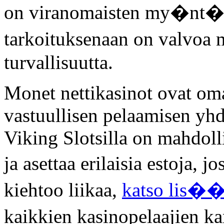
on viranomaisten my�nt�
tarkoituksenaan on valvoa 
turvallisuutta.
Monet nettikasinot ovat oma-
vastuullisen pelaamisen yhd
Viking Slotsilla on mahdoll
ja asettaa erilaisia estoja,
kiehtoo liikaa,
katso lis�
kaikkien kasinopelaajien k