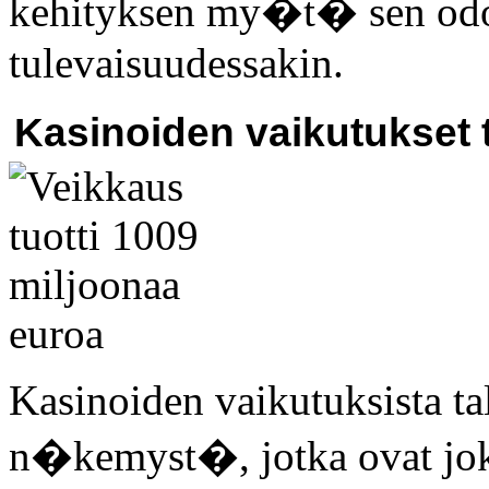
kehityksen my�t� sen od
tulevaisuudessakin.
Kasinoiden vaikutukset 
Kasinoiden vaikutuksista ta
n�kemyst�, jotka ovat joko