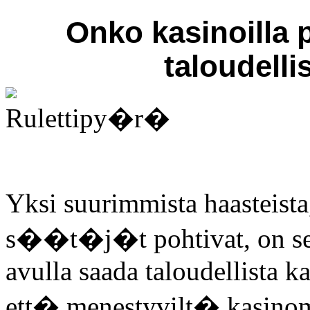
Onko kasinoilla p
taloudell
Yksi suurimmista haasteista,
s��t�j�t pohtivat, on se,
avulla saada taloudellista ka
ett� menestyvilt� kasinoma