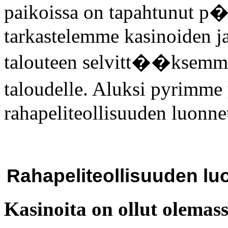
paikoissa on tapahtunut p�
tarkastelemme kasinoiden j
talouteen selvitt��ksemm
taloudelle. Aluksi pyr
rahapeliteollisuuden luonnet
Rahapeliteollisuuden lu
Kasinoita on ollut olemas