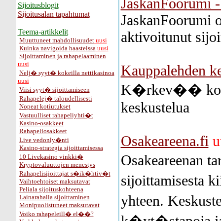
JaskanFoorumi - 
Sijoitusblogit
Sijoitusalan tapahtumat
JaskanFoorumi on
Teema-artikkelit
aktivoitunut sij
Muuttuneet mahdollisuudet
uusi
Kuinka navigoida haasteissa
uusi
Sijoittaminen ja rahapelaaminen
uusi
Kauppalehden ke
Nelj� syyt� kokeilla nettikasinoa
uusi
K�rkev�� komme
Viisi syyt� sijoittamiseen
Rahapelej� taloudellisesti
keskustelua
Nopeat kotiutukset
Vastuulliset rahapeliyhti�t
Kasino-osakkeet
Rahapeliosakkeet
Osakeareena.fi
u
Live vedonly�nti
Kasino-strategia sijoittamisessa
Osakeareenan ta
10 Livekasino vinkki�
Kryptovaluuttojen menestys
Rahapelisijoittajat s�ik�htiv�t
sijoittamisesta 
Vaihtoehtoiset maksutavat
Peliala sijoituskohteena
yhteen. Keskust
Lainarahalla sijoittaminen
Monipuolistuneet maksutavat
Voiko rahapeleill� el��?
k�yt�stapoja ja