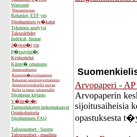
Warrantit
Warranttiopas
Rahastot, ETF ym
Sijoittamisen ty�kalut
Tekninen analyysi
Talouslehdet
Indeksit, hinnat
J�rjest�t ym
P�rssiyhti�t
Keskustelut
Kiinte� omaisuus
Suomenkielis
Asuntorahastot
Kiinteist�sijoittaminen
Rakastan asuntosijoittamista
Arvopaperi - AP
Asuntosijoituksella turvaa
Kulta ja muut jalometallit
Arvopaperin kes
Sijoittajan kirjasto
V�litt�j�t
sijoitusaiheisia k
Tunnuslukujen laskentakaavat
Osinkohistoria
opastuksesta t�y
Sijoittamisen FAQ
Talousuutiset - Suomi
Talousuutiset - maailma