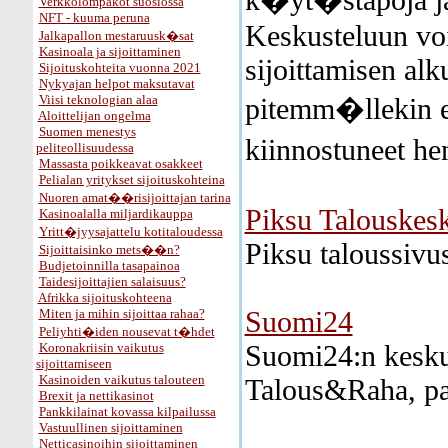
Verkkolompakot suosiossa
NFT - kuuma peruna
Keskusteluun voi
Jalkapallon mestaruusk�sat
Kasinoala ja sijoittaminen
sijoittamisen alk
Sijoituskohteita vuonna 2021
Nykyajan helpot maksutavat
Viisi teknologian alaa
pitemm�llekin eh
Aloittelijan ongelma
Suomen menestys
kiinnostuneet he
peliteollisuudessa
Massasta poikkeavat osakkeet
Pelialan yritykset sijoituskohteina
Nuoren amat��risijoittajan tarina
Piksu Talouskesk
Kasinoalalla miljardikauppa
Yritt�jyysajattelu kotitaloudessa
Piksu taloussivu
Sijoittaisinko mets��n?
Budjetoinnilla tasapainoa
Taidesijoittajien salaisuus?
Afrikka sijoituskohteena
Suomi24
Miten ja mihin sijoittaa rahaa?
Peliyhti�iden nousevat t�hdet
Suomi24:n keskus
Koronakriisin vaikutus
sijoittamiseen
Kasinoiden vaikutus talouteen
Talous&Raha, pal
Brexit ja nettikasinot
Pankkilainat kovassa kilpailussa
Vastuullinen sijoittaminen
Netticasinoihin sijoittaminen