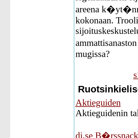
areena k�yt�n
kokonaan. Trooli
sijoituskeskuste
ammattisanast
mugissa?
s
Ruotsinkielis
Aktieguiden
Aktieguidenin tal
di.se B�rssnac