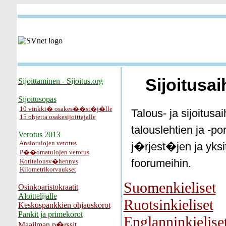
Sijoitusai
Sijoittaminen - Sijoitus.org
Sijoitusopas
10 vinkki� osakes��st�j�lle
Talous- ja sijoitusa
15 ohjetta osakesijoittajalle
talouslehtien ja -por
Verotus 2013
Ansiotulojen verotus
j�rjest�jen ja yks
P��omatulojen verotus
foorumeihin.
Kotitalousv�hennys
Kilometrikorvaukset
Suomenkieliset
Osinkoaristokraatit
Aloittelijalle
Ruotsinkieliset
Keskuspankkien ohjauskorot
Pankit ja primekorot
Englanninkielise
Maailman p�rssit