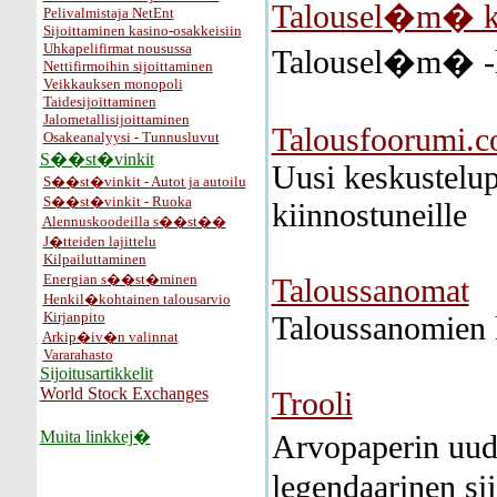
Talousel�m� ke
Pelivalmistaja NetEnt
Sijoittaminen kasino-osakkeisiin
Uhkapelifirmat nousussa
Talousel�m� -le
Nettifirmoihin sijoittaminen
Veikkauksen monopoli
Taidesijoittaminen
Jalometallisijoittaminen
Talousfoorumi.
Osakeanalyysi - Tunnusluvut
S��st�vinkit
Uusi keskustelup
S��st�vinkit - Autot ja autoilu
S��st�vinkit - Ruoka
kiinnostuneille
Alennuskoodeilla s��st��
J�tteiden lajittelu
Kilpailuttaminen
Energian s��st�minen
Taloussanomat
Henkil�kohtainen talousarvio
Kirjanpito
Taloussanomien 
Arkip�iv�n valinnat
Vararahasto
Sijoitusartikkelit
World Stock Exchanges
Trooli
Muita linkkej�
Arvopaperin uud
legendaarinen si