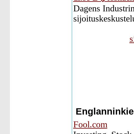
Dagens Industrin
sijoituskeskustel
s
Englanninkiel
Fool.com