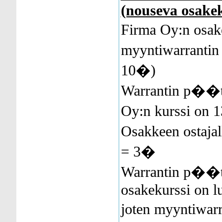
(nouseva osakek
Firma Oy:n osak
myyntiwarrantin 
10�)
Warrantin p��
Oy:n kurssi on
Osakkeen ostajal
= 3�
Warrantin p�
osakekurssi on l
joten myyntiwar