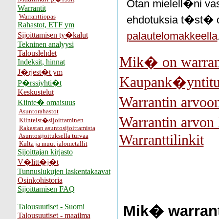
Otan mielell�ni vas
Warrantit
Warranttiopas
ehdotuksia t�st� o
Rahastot, ETF ym
palautelomakkeella
Sijoittamisen ty�kalut
Tekninen analyysi
Talouslehdet
Mik� on warran
Indeksit, hinnat
J�rjest�t ym
Kaupank�yntitu
P�rssiyhti�t
Keskustelut
Warrantin arvoon
Kiinte� omaisuus
Asuntorahastot
Warrantin arvon
Kiinteist�sijoittaminen
Rakastan asuntosijoittamista
Warranttilinkit
Asuntosijoituksella turvaa
Kulta ja muut jalometallit
Sijoittajan kirjasto
V�litt�j�t
Tunnuslukujen laskentakaavat
Osinkohistoria
Sijoittamisen FAQ
Talousuutiset - Suomi
Mik� warrant
Talousuutiset - maailma