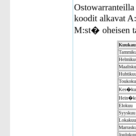
Ostowarranteil
koodit alkavat A:
M:st� oheisen t
Kuukau
Tammik
Helmiku
Maalisk
Huhtiku
Toukoku
Kes�ku
Hein�k
Elokuu
Syyskuu
Lokakuu
Marrask
Jouluku