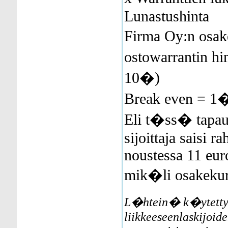
Lunastushinta
Firma Oy:n osak
ostowarrantin hi
10�)
Break even = 1
Eli t�ss� tapau
sijoittaja saisi 
noustessa 11 euro
mik�li osakekurs
L�htein� k�ytetty 
liikkeeseenlaskijoide