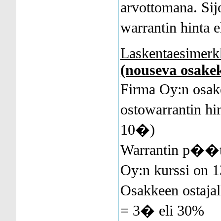
arvottomana. Sij
warrantin hinta 
Laskentaesimerk
(nouseva osakek
Firma Oy:n osak
ostowarrantin hi
10�)
Warrantin p��
Oy:n kurssi on
Osakkeen ostajal
= 3� eli 30%