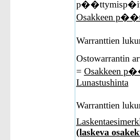
p��ttymisp�
Osakkeen p��t
Warranttien lu
Ostowarrantin
=
Osakkeen p��
Lunastushinta
Warranttien lu
Laskentaesimerk
(laskeva osakek