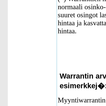
normaali osinko
suuret osingot la
hintaa ja kasvatt
hintaa.
Warrantin ar
esimerkkej�
Myyntiwarrantin