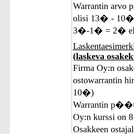
Warrantin arv
olisi 13� - 10� 
3�-1� = 2� el
Laskentaesimerk
(laskeva osakek
Firma Oy:n osak
ostowarrantin hi
10�)
Warrantin p��
Oy:n kurssi on 
Osakkeen ostajal