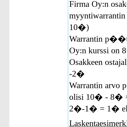
Firma Oy:n osak
myyntiwarrantin 
10�)
Warrantin p��
Oy:n kurssi on 
Osakkeen ostajal
-2�
Warrantin arv
olisi 10� - 8� =
2�-1� = 1� el
Laskentaesimerk