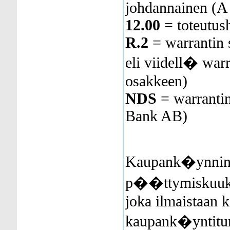
johdannainen (A
12.00
= toteutush
R.2
= warrantin 
eli viidell� warr
osakkeen)
NDS
= warrantin
Bank AB)
Kaupank�ynnin j
p��ttymiskuuka
joka ilmaistaan k
kaupank�yntitu