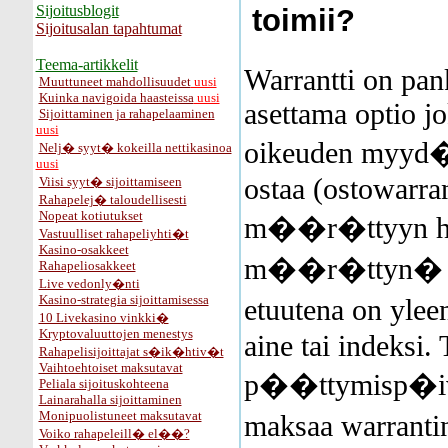
Sijoitusblogit
toimii?
Sijoitusalan tapahtumat
Teema-artikkelit
Warrantti on pank
Muuttuneet mahdollisuudet
uusi
Kuinka navigoida haasteissa
uusi
asettama optio jo
Sijoittaminen ja rahapelaaminen
uusi
oikeuden myyd� 
Nelj� syyt� kokeilla nettikasinoa
uusi
ostaa (ostowarran
Viisi syyt� sijoittamiseen
Rahapelej� taloudellisesti
Nopeat kotiutukset
m��r�ttyyn hin
Vastuulliset rahapeliyhti�t
Kasino-osakkeet
m��r�ttyn� aik
Rahapeliosakkeet
Live vedonly�nti
Kasino-strategia sijoittamisessa
etuutena on ylee
10 Livekasino vinkki�
Kryptovaluuttojen menestys
aine tai indeksi. 
Rahapelisijoittajat s�ik�htiv�t
Vaihtoehtoiset maksutavat
p��ttymisp�iv�
Peliala sijoituskohteena
Lainarahalla sijoittaminen
Monipuolistuneet maksutavat
maksaa warranti
Voiko rahapeleill� el��?