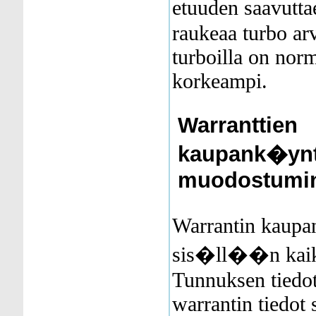
etuuden saavutt
raukeaa turbo ar
turboilla on norm
korkeampi.
Warranttien
kaupank�ynt
muodostumi
Warrantin kaup
sis�ll��n kaikk
Tunnuksen tiedot 
warrantin tiedot