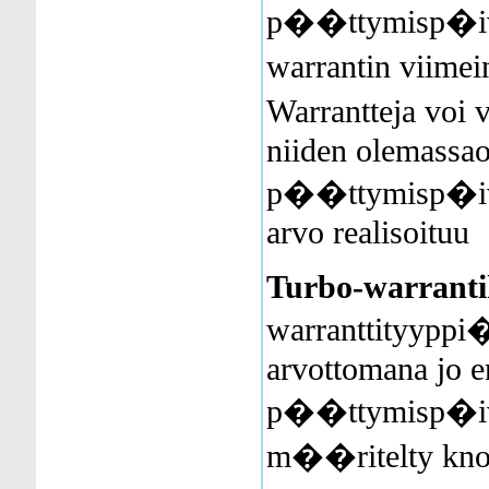
p��ttymisp�iv
warrantin viim
Warrantteja voi 
niiden olemassaol
p��ttymisp�iv
arvo realisoituu
Turbo-warranti
warranttityyppi�
arvottomana jo 
p��ttymisp�iv�
m��ritelty knoc