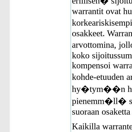
erillisen� sijoit
warrantit ovat h
korkeariskisemp
osakkeet. Warran
arvottomina, jol
koko sijoitussum
kompensoi warran
kohde-etuuden 
hy�tym��n huo
pienemm�ll� si
suoraan osaketta 
Kaikilla warrante