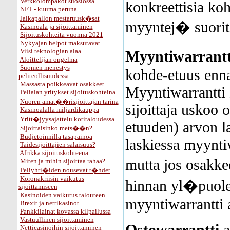
Verkkolompakot suosiossa
konkreettisia koh
NFT - kuuma peruna
Jalkapallon mestaruusk�sat
myyntej� suorit
Kasinoala ja sijoittaminen
Sijoituskohteita vuonna 2021
Nykyajan helpot maksutavat
Viisi teknologian alaa
Myyntiwarrantt
Aloittelijan ongelma
Suomen menestys
kohde-etuus enna
peliteollisuudessa
Massasta poikkeavat osakkeet
Myyntiwarrantti k
Pelialan yritykset sijoituskohteina
Nuoren amat��risijoittajan tarina
sijoittaja uskoo
Kasinoalalla miljardikauppa
Yritt�jyysajattelu kotitaloudessa
etuuden) arvon l
Sijoittaisinko mets��n?
Budjetoinnilla tasapainoa
laskiessa myynti
Taidesijoittajien salaisuus?
Afrikka sijoituskohteena
mutta jos osakk
Miten ja mihin sijoittaa rahaa?
Peliyhti�iden nousevat t�hdet
Koronakriisin vaikutus
hinnan yl�puole
sijoittamiseen
Kasinoiden vaikutus talouteen
myyntiwarrantti 
Brexit ja nettikasinot
Pankkilainat kovassa kilpailussa
Vastuullinen sijoittaminen
Ostowarrantti
a
Netticasinoihin sijoittaminen