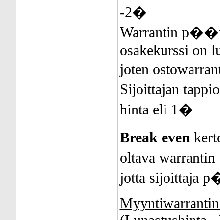
-2�
Warrantin p�
osakekurssi on l
joten ostowarra
Sijoittajan tapp
hinta eli 1�
Break even
kert
oltava warran
jotta sijoittaja 
Myyntiwarrantin
(Lunastushinta - 