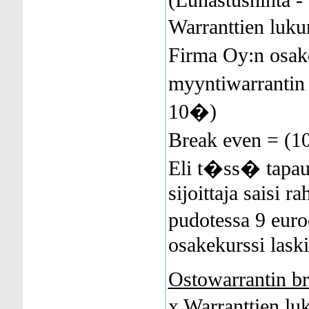
Warranttien lu
Firma Oy:n osak
myyntiwarrantin 
10�)
Break even = (
Eli t�ss� tapau
sijoittaja saisi 
pudotessa 9 euro
osakekurssi laski
Ostowarrantin b
x Warranttien 