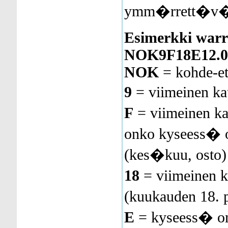
ymm�rrett�v
Esimerkki warr
NOK9F18E12.
NOK
= kohde-et
9
= viimeinen k
F
= viimeinen k
onko kyseess� o
(kes�kuu, osto)
18
= viimeinen
(kuukauden 18.
E
= kyseess� on