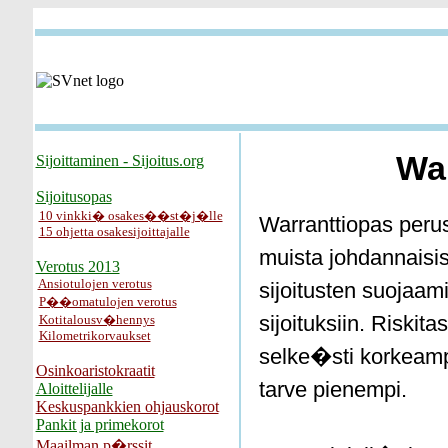
Wa
Sijoittaminen - Sijoitus.org
Sijoitusopas
10 vinkki� osakes��st�j�lle
Warranttiopas peru
15 ohjetta osakesijoittajalle
muista johdannaisi
Verotus 2013
Ansiotulojen verotus
sijoitusten suojaa
P��omatulojen verotus
sijoituksiin. Riskit
Kotitalousv�hennys
Kilometrikorvaukset
selke�sti korkeam
Osinkoaristokraatit
tarve pienempi.
Aloittelijalle
Keskuspankkien ohjauskorot
Pankit ja primekorot
Maailman p�rssit