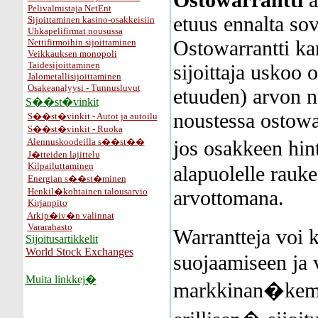
Pelivalmistaja NetEnt
etuus ennalta sov
Sijoittaminen kasino-osakkeisiin
Uhkapelifirmat nousussa
Ostowarrantti kan
Nettifirmoihin sijoittaminen
Veikkauksen monopoli
Taidesijoittaminen
sijoittaja uskoo
Jalometallisijoittaminen
Osakeanalyysi - Tunnusluvut
etuuden) arvon 
S��st�vinkit
noustessa ostowa
S��st�vinkit - Autot ja autoilu
S��st�vinkit - Ruoka
Alennuskoodeilla s��st��
jos osakkeen hi
J�tteiden lajittelu
Kilpailuttaminen
alapuolelle rauke
Energian s��st�minen
Henkil�kohtainen talousarvio
arvottomana.
Kirjanpito
Arkip�iv�n valinnat
Vararahasto
Warrantteja voi
Sijoitusartikkelit
World Stock Exchanges
suojaamiseen ja
Muita linkkej�
markkinan�kem