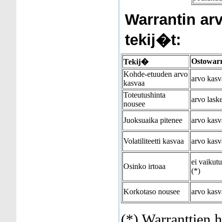
Warrantin ar
tekij�t:
Ostowarr
Tekij�
Kohde-etuuden arvo
arvo kasv
kasvaa
Toteutushinta
arvo lask
nousee
Juoksuaika pitenee
arvo kasv
Volatiliteetti kasvaa
arvo kasv
ei vaikutu
Osinko irtoaa
(*)
Korkotaso nousee
arvo kasv
(*) Warranttien 