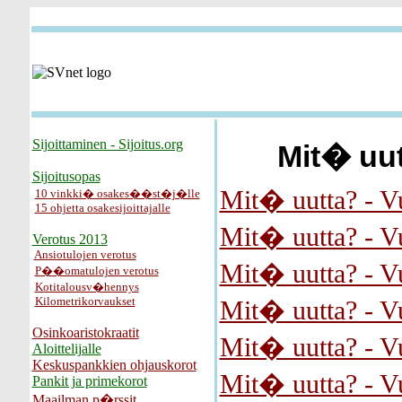
Sijoittaminen - Sijoitus.org
Mit� uut
Sijoitusopas
Mit� uutta? - V
10 vinkki� osakes��st�j�lle
15 ohjetta osakesijoittajalle
Mit� uutta? - V
Verotus 2013
Ansiotulojen verotus
Mit� uutta? - V
P��omatulojen verotus
Kotitalousv�hennys
Kilometrikorvaukset
Mit� uutta? - V
Osinkoaristokraatit
Mit� uutta? - V
Aloittelijalle
Keskuspankkien ohjauskorot
Mit� uutta? - V
Pankit ja primekorot
Maailman p�rssit