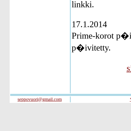
linkki.
17.1.2014
Prime-korot p�iv
p�ivitetty.
s
seppovuori@gmail.com