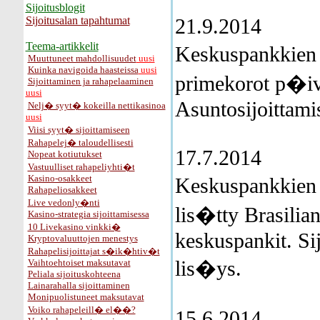
Sijoitusblogit
Sijoitusalan tapahtumat
21.9.2014
Teema-artikkelit
Keskuspankkien 
Muuttuneet mahdollisuudet
uusi
Kuinka navigoida haasteissa
uusi
primekorot p�ivi
Sijoittaminen ja rahapelaaminen
uusi
Asuntosijoittamis
Nelj� syyt� kokeilla nettikasinoa
uusi
Viisi syyt� sijoittamiseen
Rahapelej� taloudellisesti
17.7.2014
Nopeat kotiutukset
Vastuulliset rahapeliyhti�t
Kasino-osakkeet
Keskuspankkien 
Rahapeliosakkeet
Live vedonly�nti
lis�tty Brasilian
Kasino-strategia sijoittamisessa
10 Livekasino vinkki�
keskuspankit. Si
Kryptovaluuttojen menestys
Rahapelisijoittajat s�ik�htiv�t
lis�ys.
Vaihtoehtoiset maksutavat
Peliala sijoituskohteena
Lainarahalla sijoittaminen
Monipuolistuneet maksutavat
Voiko rahapeleill� el��?
15.6.2014