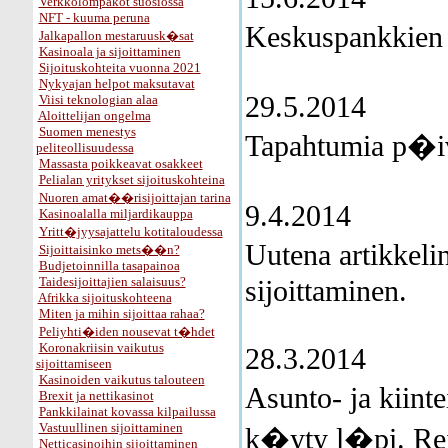
Verkkolompakot suosiossa
NFT - kuuma peruna
Keskuspankkien 
Jalkapallon mestaruusk�sat
Kasinoala ja sijoittaminen
Sijoituskohteita vuonna 2021
Nykyajan helpot maksutavat
29.5.2014
Viisi teknologian alaa
Aloittelijan ongelma
Suomen menestys
Tapahtumia p�iv
peliteollisuudessa
Massasta poikkeavat osakkeet
Pelialan yritykset sijoituskohteina
Nuoren amat��risijoittajan tarina
9.4.2014
Kasinoalalla miljardikauppa
Yritt�jyysajattelu kotitaloudessa
Uutena artikkel
Sijoittaisinko mets��n?
Budjetoinnilla tasapainoa
Taidesijoittajien salaisuus?
sijoittaminen.
Afrikka sijoituskohteena
Miten ja mihin sijoittaa rahaa?
Peliyhti�iden nousevat t�hdet
Koronakriisin vaikutus
28.3.2014
sijoittamiseen
Kasinoiden vaikutus talouteen
Asunto- ja kiinte
Brexit ja nettikasinot
Pankkilainat kovassa kilpailussa
Vastuullinen sijoittaminen
k�yty l�pi. Rei
Netticasinoihin sijoittaminen