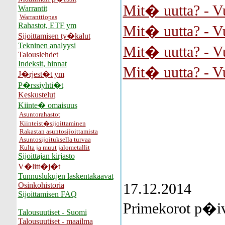
Mit� uutta? - V
Warrantit
Warranttiopas
Rahastot, ETF ym
Mit� uutta? - V
Sijoittamisen ty�kalut
Tekninen analyysi
Mit� uutta? - V
Talouslehdet
Indeksit, hinnat
Mit� uutta? - V
J�rjest�t ym
P�rssiyhti�t
Keskustelut
Kiinte� omaisuus
Asuntorahastot
Kiinteist�sijoittaminen
Rakastan asuntosijoittamista
Asuntosijoituksella turvaa
Kulta ja muut jalometallit
Sijoittajan kirjasto
V�litt�j�t
Tunnuslukujen laskentakaavat
17.12.2014
Osinkohistoria
Sijoittamisen FAQ
Primekorot p�ivi
Talousuutiset - Suomi
Talousuutiset - maailma