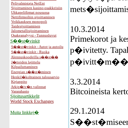
Pelivalmistaja NetEnt
mets�sijoittamis
Sijoittaminen kasino-osakkeisiin
Uhkapelifirmat nousussa
Nettifirmoihin sijoittaminen
Veikkauksen monopoli
Taidesijoittaminen
10.3.2014
Jalometallisijoittaminen
Osakeanalyysi - Tunnusluvut
Primekorot ja k
S��st�vinkit
S��st�vinkit - Autot ja autoilu
p�ivitetty. Tapa
S��st�vinkit - Ruoka
Alennuskoodeilla s��st��
p�ivitt�m��n k
J�tteiden lajittelu
Kilpailuttaminen
Energian s��st�minen
Henkil�kohtainen talousarvio
3.3.2014
Kirjanpito
Arkip�iv�n valinnat
Bitcoineista kerto
Vararahasto
Sijoitusartikkelit
World Stock Exchanges
29.1.2014
Muita linkkej�
S��st�miseen j